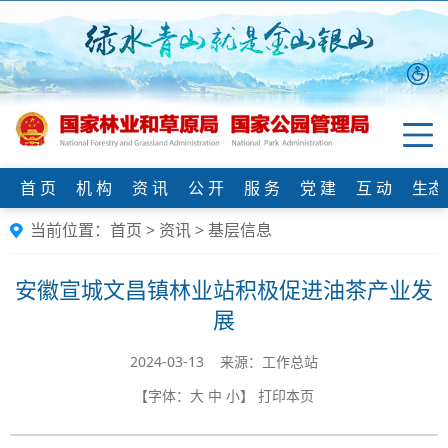
首 页
机 构
资 讯
公 开
服 务
党 建
互 动
生态
当前位置：
首页
>
资讯
>
基层信息
安徽宣城文昌镇林业站积极促进油茶产业发
展
2024-03-13 来源：工作总站
【字体：
大
中
小
】
打印本页