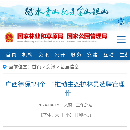
首 页
机 构
资 讯
公 开
服 务
党 建
互 动
生态
当前位置：
首页
>
资讯
>
基层信息
广西德保“四个一”推动生态护林员选聘管理
工作
2024-04-15 来源：工作总站
【字体：
大
中
小
】
打印本页