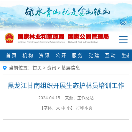
首 页
机 构
资 讯
公 开
服 务
党 建
互 动
生态
当前位置：
首页
>
资讯
>
基层信息
黑龙江甘南组织开展生态护林员培训工作
2024-04-15 来源：工作总站
【字体：
大
中
小
】
打印本页