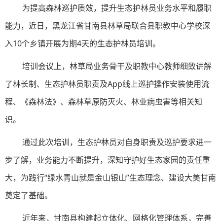
为
提高森林巡护质效，
提升生态护林员业务水平和履职
能力，
近日
，
黑龙江省甘南
县林草局联合县职教中心学校深
入10个乡镇开展为期4天的
生态
护林员培训
。
培训会议上，
林草局
业务骨干及职教中心教师
细致
讲解
了林长制、生态护林员职责及A
pp
线上巡护操作安装使用流
程、《森林法》、森林草原防灭火、林业病虫害等相关知
识
。
通过此次培训
，
生态护林员对自身职责及巡护要求进一
步了解，业务能力不断提升，深知守护好生态家园的责任重
大，为践行“绿水青山就是金山银山”生态理念、建设大美甘南
奠定了基础。
近年来，
甘南
县构建起立体化、网格化管理体系，完善