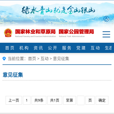
首 页
机 构
资 讯
公 开
服 务
党 建
互 动
生态
当前位置：
首页
>
互动
>
意见征集
意见征集
上一页
1
共9条
共1页
至第
页
确定