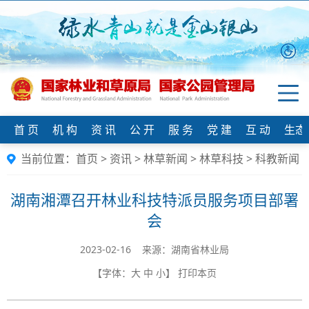
首 页
机 构
资 讯
公 开
服 务
党 建
互 动
生态
当前位置：
首页
>
资讯
>
林草新闻
>
林草科技
>
科教新闻
湖南湘潭召开林业科技特派员服务项目部署
会
2023-02-16 来源：湖南省林业局
【字体：
大
中
小
】
打印本页