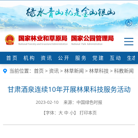
首 页
机 构
资 讯
公 开
服 务
党 建
互 动
生态
当前位置：
首页
>
资讯
>
林草新闻
>
林草科技
>
科教新闻
甘肃酒泉连续10年开展林果科技服务活动
2023-02-10 来源：中国绿色时报
【字体：
大
中
小
】
打印本页