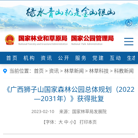
首 页
机 构
资 讯
公 开
服 务
党 建
互 动
生态
当前位置：
首页
>
资讯
>
林草新闻
>
林草科技
>
科教新闻
《广西狮子山国家森林公园总体规划（2022
—2031年）》获得批复
2023-02-10 来源：​国家林草局发展院
【字体：
大
中
小
】
打印本页