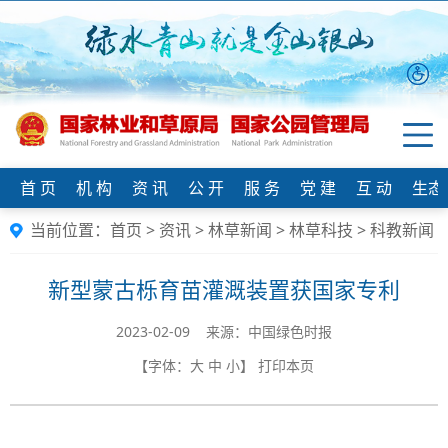
首 页
机 构
资 讯
公 开
服 务
党 建
互 动
生态
当前位置：
首页
>
资讯
>
林草新闻
>
林草科技
>
科教新闻
新型蒙古栎育苗灌溉装置获国家专利
2023-02-09 来源：中国绿色时报
【字体：
大
中
小
】
打印本页