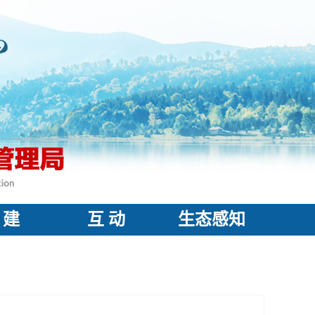
 建
互 动
生态感知