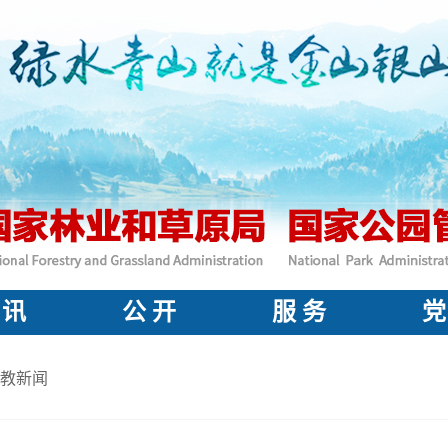
 讯
公 开
服 务
党
教新闻