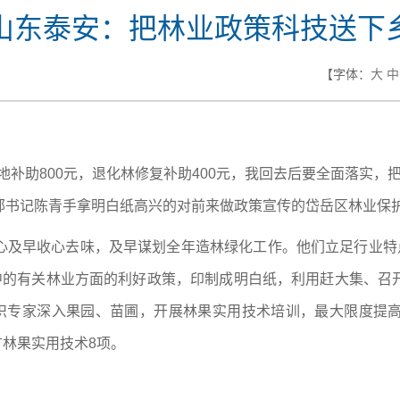
山东泰安：把林业政策科技送下
【字体：
大
中
）
地补助800元，退化林修复补助400元，我回去后要全面落实，
部书记陈青手拿明白纸高兴的对前来做政策宣传的岱岳区林业保
心及早收心去味，及早谋划全年造林绿化工作。他们立足行业特点
单中的有关林业方面的利好政策，印制成明白纸，利用赶大集、召
组织专家深入果园、苗圃，开展林果实用技术培训，最大限度提
广林果实用技术8项。