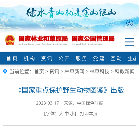
首 页
机 构
资 讯
公 开
服 务
党 建
互 动
生态
当前位置：
首页
>
资讯
>
林草新闻
>
林草科技
>
科教新闻
《国家重点保护野生动物图鉴》出版
2023-03-17 来源：中国绿色时报
【字体：
大
中
小
】
打印本页