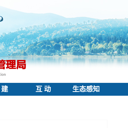
 建
互 动
生态感知