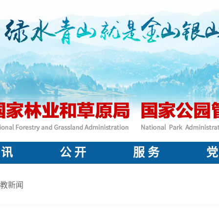
 讯
公 开
服 务
党
教新闻