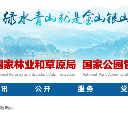
 讯
公 开
服 务
党
教新闻