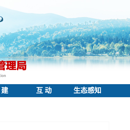
 建
互 动
生态感知