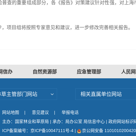
险普查的重要组成部分，各《报告》对策建议针对性强，对上海
步，项目组将按照专家意见和建议，进一步修改完善相关报告。
网信办
自然资源部
应急管理部
人民网
林草主管部门网站
相关直属单位网站
网站地图
|
意见建议
|
举报电话
主办：国家林业和草原局 | 承办：局办公室 局信息中心 | 政府网站标识码：
ICP备案编号：京ICP备10047111号-4
|
京公网安备 110101020042