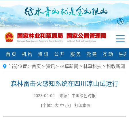
首 页
机 构
资 讯
公 开
服 务
党 建
互 动
生态
当前位置：
首页
>
资讯
>
林草新闻
>
林草科技
>
科教新闻
森林雷击火感知系统在四川凉山试运行
2023-04-04 来源：中国绿色时报
【字体：
大
中
小
】
打印本页