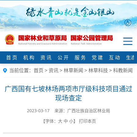
首 页
机 构
资 讯
公 开
服 务
党 建
互 动
生态
当前位置：
首页
>
资讯
>
林草新闻
>
林草科技
>
科教新闻
广西国有七坡林场两项市厅级科技项目通过
现场查定
2023-03-17 来源：广西壮族自治区林业局
【字体：
大
中
小
】
打印本页