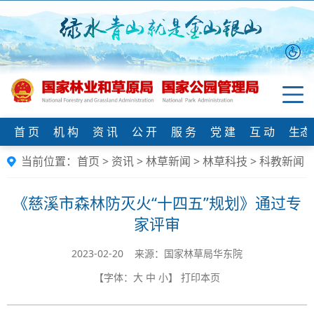
首 页
机 构
资 讯
公 开
服 务
党 建
互 动
生态
当前位置：
首页
>
资讯
>
林草新闻
>
林草科技
>
科教新闻
​《慈溪市森林防灭火“十四五”规划》通过专
家评审
2023-02-20 来源：国家林草局华东院
【字体：
大
中
小
】
打印本页