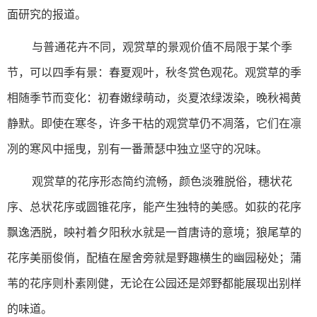
面研究的报道。
与普通花卉不同，观赏草的景观价值不局限于某个季
节，可以四季有景：春夏观叶，秋冬赏色观花。观赏草的季
相随季节而变化：初春嫩绿萌动，炎夏浓绿泼染，晚秋褐黄
静默。即使在寒冬，许多干枯的观赏草仍不凋落，它们在凛
冽的寒风中摇曳，别有一番萧瑟中独立坚守的况味。
观赏草的花序形态简约流畅，颜色淡雅脱俗，穗状花
序、总状花序或圆锥花序，能产生独特的美感。如荻的花序
飘逸洒脱，映衬着夕阳秋水就是一首唐诗的意境；狼尾草的
花序美丽俊俏，配植在屋舍旁就是野趣横生的幽园秘处；蒲
苇的花序则朴素刚健，无论在公园还是郊野都能展现出别样
的味道。