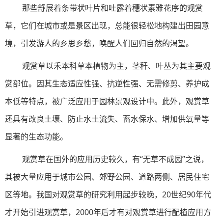
那些舒展着条带状叶片和吐露着穗状素雅花序的观赏
草，它们在城市或是景区出现，总能很轻松地构建出田园意
境，引发游人的乡思乡愁，唤醒人们回归自然的渴望。
观赏草以禾本科草本植物为主，茎秆、叶丛为其主要观
赏部位。因其生态适应性强、抗逆性强、无需修剪、养护成
本低等特点，被广泛应用于园林景观设计中。此外，观赏草
还具有改良土壤、防止水土流失、蓄水保水、增加供氧量等
显著的生态功能。
观赏草在国外的应用历史较久，有“无草不成园”之说，
其被大量应用于城市公园、郊野公园、道路两侧、居民住宅
区等地。我国对观赏草的研究利用起步较晚，20世纪90年代
才开始引进观赏草，2000年后才有对观赏草进行配植应用方