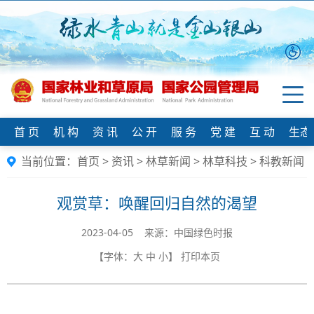
首 页
机 构
资 讯
公 开
服 务
党 建
互 动
生态
当前位置：
首页
>
资讯
>
林草新闻
>
林草科技
>
科教新闻
观赏草：唤醒回归自然的渴望
2023-04-05 来源：中国绿色时报
【字体：
大
中
小
】
打印本页