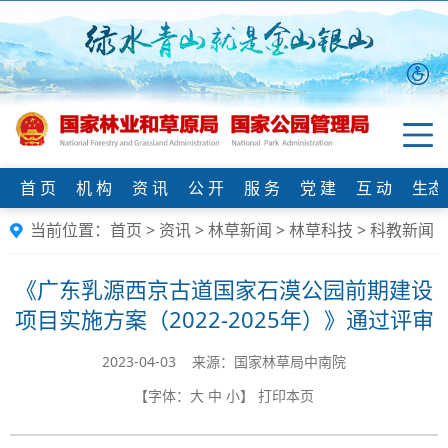
首 页
机 构
资 讯
公 开
服 务
党 建
互 动
生态
当前位置：
首页
>
资讯
>
林草新闻
>
林草科技
>
科教新闻
《广东乳源西京古道国家石漠公园前期建设
项目实施方案（2022-2025年）》通过评审
2023-04-03 来源：国家林草局中南院
【字体：
大
中
小
】
打印本页