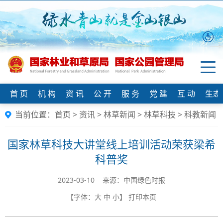
首 页
机 构
资 讯
公 开
服 务
党 建
互 动
生态
当前位置：
首页
>
资讯
>
林草新闻
>
林草科技
>
科教新闻
国家林草科技大讲堂线上培训活动荣获梁希
科普奖
2023-03-10 来源：中国绿色时报
【字体：
大
中
小
】
打印本页