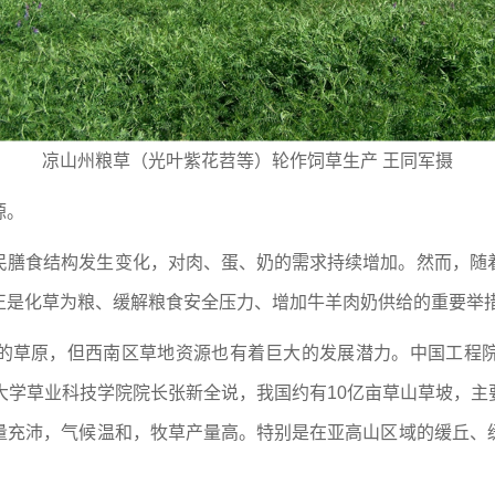
凉山州粮草（光叶紫花苕等）轮作饲草生产 王同军摄
源。
民膳食结构发生变化，对肉、蛋、奶的需求持续增加。然而，随
正是化草为粮、缓解粮食安全压力、增加牛羊肉奶供给的重要举
的草原，但西南区草地资源也有着巨大的发展潜力。中国工程
大学草业科技学院院长张新全说，我国约有10亿亩草山草坡，
量充沛，气候温和，牧草产量高。特别是在亚高山区域的缓丘、