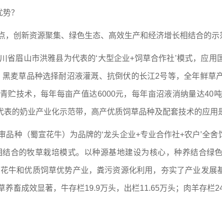
优势？
点，创新资源聚集、绿色生态、高效生产和经济增长相结合的示
川省眉山市洪雅县为代表的‘大型企业+饲草合作社’模式，应
，黑麦草品种选择耐沼液灌溉、抗倒伏的长江2号等，全年鲜草产
贮技术，每年每亩产值达6000元，每年亩沼液消纳量达40吨，
为代表的奶业产业化示范带，高产优质饲草品种及配套技术的应用是
审品种（蜀宣花牛）为品牌的‘龙头企业+专业合作社+农户’全
相结合的牧草栽培模式。以种源基地建设为核心，种养结合绿色发
足蜀宣花牛和优质饲草优势产业，粪污资源化利用，夯实了产业发
畜成效显著，牛存栏19.9万头，出栏11.65万头；肉羊存栏24.