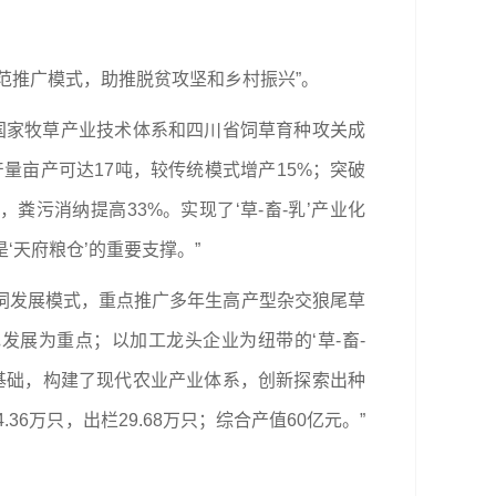
范推广模式，助推脱贫攻坚和乡村振兴”。
用国家牧草产业技术体系和四川省饲草育种攻关成
量亩产可达17吨，较传统模式增产15%；突破
粪污消纳提高33%。实现了‘草-畜-乳’产业化
‘天府粮仓’的重要支撑。”
舍饲发展模式，重点推广多年生高产型杂交狼尾草
展为重点；以加工龙头企业为纽带的‘草-畜-
展基础，构建了现代农业产业体系，创新探索出种
36万只，出栏29.68万只；综合产值60亿元。”