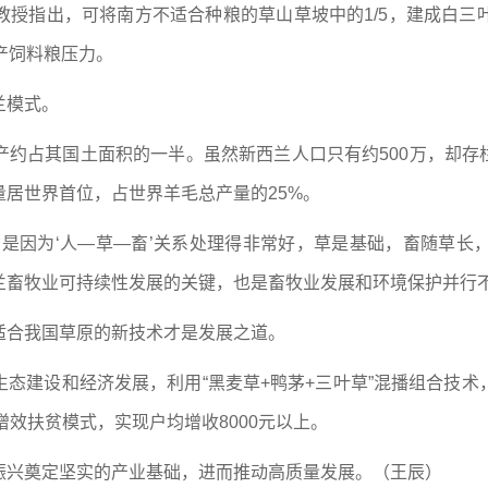
教授指出，可将南方不适合种粮的草山草坡中的1/5，建成白三
产饲料粮压力。
兰模式。
约占其国土面积的一半。虽然新西兰人口只有约500万，却存栏4
居世界首位，占世界羊毛总产量的25%。
，是因为‘人—草—畜’关系处理得非常好，草是基础，畜随草长
兰畜牧业可持续性发展的关键，也是畜牧业发展和环境保护并行不
适合我国草原的新技术才是发展之道。
态建设和经济发展，利用“黑麦草+鸭茅+三叶草”混播组合技
增效扶贫模式，实现户均增收8000元以上。
振兴奠定坚实的产业基础，进而推动高质量发展。（王辰）