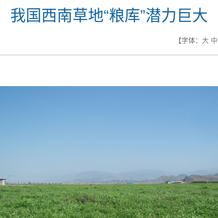
我国西南草地“粮库”潜力巨大
【字体：
大
中