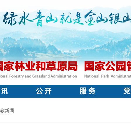
 讯
公 开
服 务
党
教新闻