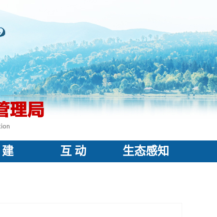
 建
互 动
生态感知