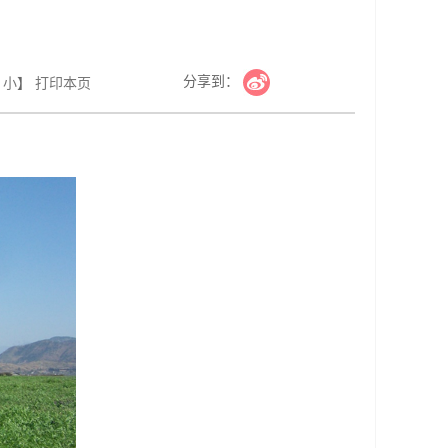
分享到：
小
】
打印本页