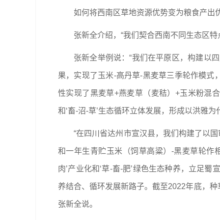
如何将西南区草地资源优势变为粮食产出
张新全介绍，“我们契合西南不同生态区特
张新全举例说：“我们在平原区，构建以四
果，实现了玉米-高丹草-黑麦草三季轮作模式
性实现了黑麦草+燕麦草（麦秸）+玉米粉混合青
和‘畜-沼-草’生态循环立体发展，形成以洪雅
“在四川省达州市宣汉县，我们构建了以国
和一年生青贮玉米（饲草高粱）-黑麦草轮作
肉’产业化和‘草-畜-肥’绿色生态种养，立
养结合、循环发展新路子。截至2022年底，种草养
张新全说。