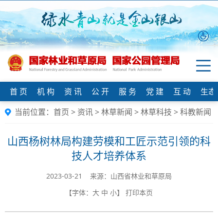
首 页
机 构
资 讯
公 开
服 务
党 建
互 动
生态
当前位置：
首页
>
资讯
>
林草新闻
>
林草科技
>
科教新闻
山西杨树林局构建劳模和工匠示范引领的科
技人才培养体系
2023-03-21 来源：山西省林业和草原局
【字体：
大
中
小
】
打印本页