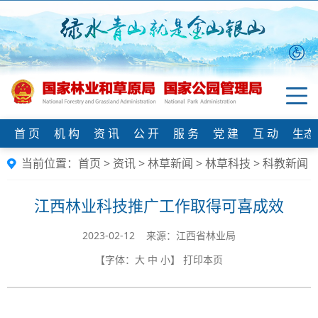
首 页
机 构
资 讯
公 开
服 务
党 建
互 动
生态
当前位置：
首页
>
资讯
>
林草新闻
>
林草科技
>
科教新闻
江西林业科技推广工作取得可喜成效
2023-02-12 来源：​江西省林业局
【字体：
大
中
小
】
打印本页