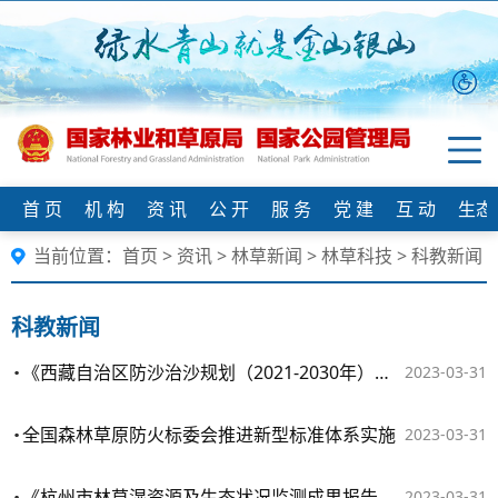
首 页
机 构
资 讯
公 开
服 务
党 建
互 动
生态
当前位置：
首页
>
资讯
>
林草新闻
>
林草科技
>
科教新闻
科教新闻
《西藏自治区防沙治沙规划（2021-2030年）》通过专家评审
2023-03-31
全国森林草原防火标委会推进新型标准体系实施
2023-03-31
​《杭州市林草湿资源及生态状况监测成果报告（2022年度）》通过专家评审
2023-03-31