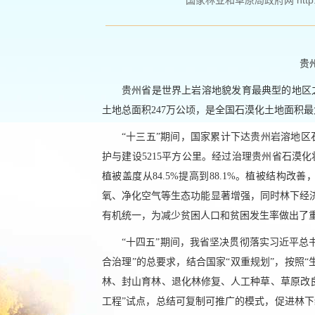
国家林业和草原局政府网 http://ww
贵
贵州省是世界上岩溶地貌发育最典型的地区之
土地总面积247万公顷，是全国石漠化土地面积
“十三五”期间，国家累计下达贵州岩溶地区石
护与建设5215平方公里。经过治理贵州省石漠化状况
植被盖度从84.5%提高到88.1%。植被结
氧、净化空气等生态功能显著增强，同时林下经济
有机统一，为减少贫困人口和贫困发生率做出了
“十四五”期间，我省坚决贯彻落实习近平总
合治理”的总要求，结合国家“双重规划”，按照
林、封山育林、退化林修复、人工种草、草原改良
工程”试点，总结可复制可推广的模式，促进林