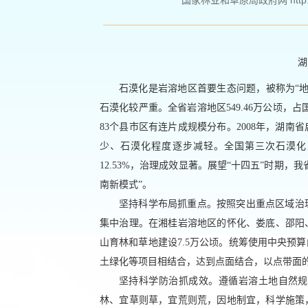
国家林业和草原局政府网 http://ww
湖
石漠化是岩溶地区首要生态问题，被称为“
石漠化较严重。全省岩溶地区549.46万公顷，占
83个县市区有连片成规模分布。2008年，湖
少、石漠化程度逐步减轻。全国第三次石漠化监
12.53%，治理成效显著。展望“十四五”时期
南新模式”。
坚持科学布局抓重点。按照突出重点区域治
集中治理。在湘桂岩溶地区的怀化、娄底、邵阳
山育林和草地建设7.5万公顷。统筹使用中央预
土绿化等项目相结合，达到点面结合，以点带面
坚持科学防治抓成效。遵循岩溶土地自然规
林、宜草则草，宜荒则荒，因地制宜，科学施策