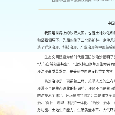
国家林业和草原局政府网 http://www.forest
中国
我国是世界上的沙漠大国，也是土地沙化和
和坚强领导下，先后实施了三北防护林、京津风
造了群众治沙、科技治沙、产业治沙等中国经验
生态文明建设为新时代我国防沙治沙指明了
“人与自然和谐共生”、“山水林田湖草沙生命共
沙治沙高质量发展，是美丽中国建设的重要内容
防沙治沙是一项系统工程，关乎人类的生存
沙漠不再是生态退化的标识符，沙区不再是贫困
防治技术“门槛”、环境影响“门槛”；二是建立全
治、“保护—治理—利用”一体化、“治沙—治水—治
务功能、土地生产能力、生活质量水平、大气环境