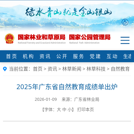
首 页
机 构
资 讯
公 开
服 务
党 建
互 动
生态
当前位置：
首页
>
资讯
>
林草新闻
>
林草科技
>
自然教育
2025年广东省自然教育成绩单出炉
2026-01-09 来源：广东省林业局
【字体：
大
中
小
】
打印本页