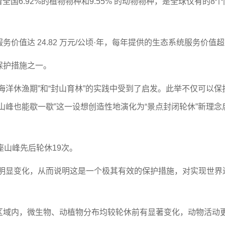
国6.92%的植物物种和9.55% 的动物物种，是全球仅有的
达 24.82 万元/公顷·年，每年提供的生态系统服务价值超
护措施之一。
洋休渔期”和“封山育林”的实践中受到了启发。此举不仅可以保
山峰也能歇一歇”这一设想创造性地演化为“景点封闭轮休”新理
山峰先后轮休19次。
显变化，从而说明这是一个极其有效的保护措施，对实现世界
内，微生物、动植物分布均较轮休前有显著变化，动物活动更