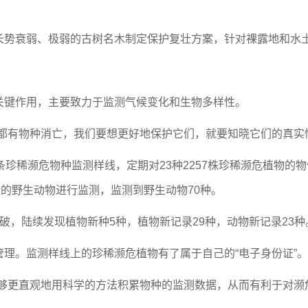
势衰弱、极弱的古树名木制定保护复壮方案，针对裸露地和水
键作用，主要致力于监测气候变化和生物多样性。
有物种消亡，我们要想更好地保护它们，就要知晓它们的真实情
稀濒危物种监测样线，定期对23种2257株珍稀濒危植物的
动的野生动物进行监测，监测到野生动物70种。
，陆续发现植物新种5种，植物新记录29种，动物新记录23种
。监测样线上的珍稀濒危植物有了属于自己的“电子身份证”。
更直观地用科学的方法积累物种的监测数据，从而有利于对濒危