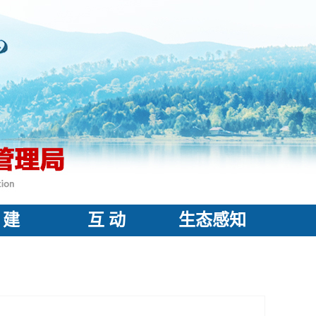
 建
互 动
生态感知