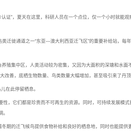
认证”，夏天在这里，科研人员在一个点位，仅一个小时就能观
鸟类迁徙通道之一“东亚—澳大利西亚迁飞区”的重要补给站，每
殖集中区，人类活动较为密集，又因为大面积的深塘和水面不
较大改善，底栖生物数量、鸟类数量大幅增加，甚至吸引来了丹
鸟儿在此停留栖息。
性，它们都是珍贵而不可再生的资源。同时，可持续发展模式
调。
期的迁飞候鸟提供食物补给和良好的栖息地，同时也能提供更