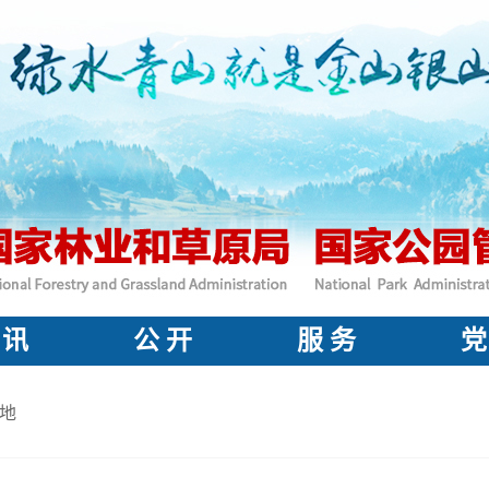
 讯
公 开
服 务
党
地