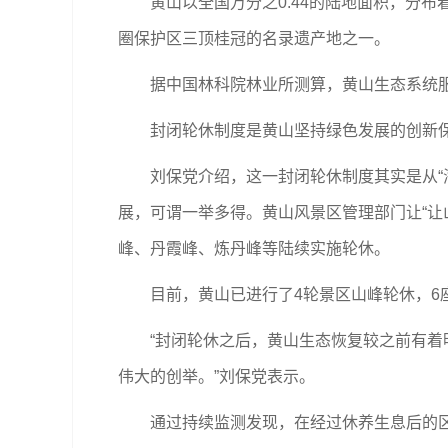
黄山以全国万分之0.44的陆地面积，分布着全
圈保护区三顶桂冠的名录遗产地之一。
据中国林科院林业所测算，黄山生态系统服务价值
封闭轮休制度是黄山坚持绿色发展的创新保
刘保党介绍，这一封闭轮休制度其实是从“海
展，可谓一举多得。黄山风景区管理部门让“让
峰、丹霞峰、炼丹峰等陆续实施轮休。
目前，黄山已进行了4轮景区山峰轮休，6座
“封闭轮休之后，黄山生态恢复较之前有着明
伟大的创举。”刘保党表示。
通过持续监测发现，在经过休养生息后的区域