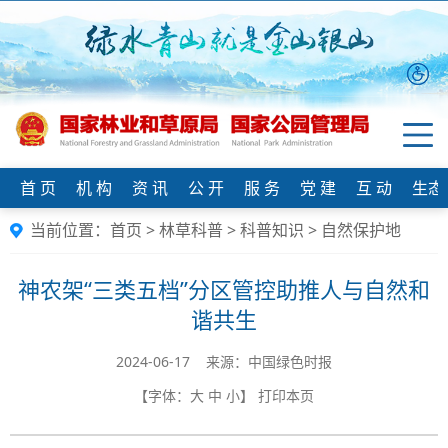
首 页
机 构
资 讯
公 开
服 务
党 建
互 动
生态
当前位置：
首页
>
林草科普
>
科普知识
>
自然保护地
神农架“三类五档”分区管控助推人与自然和
谐共生
2024-06-17 来源：中国绿色时报
【字体：
大
中
小
】
打印本页