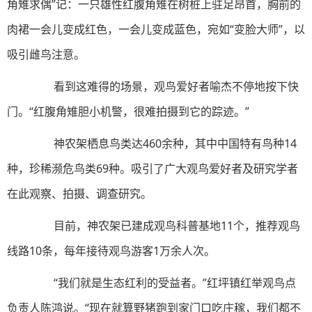
角雉求偶”记：一只雄性红腹角雉在树桩上驻足昂首，胸前的
肉裙一会儿变成红色，一会儿变成蓝色，宛如“变脸大师”，以
吸引雌鸟注意。
看到这难得的场景，观鸟爱好者喻杰不停地按下快
门。“红腹角雉胆小机警，很难拍摄到它的踪迹。”
神农架栖息鸟类达460余种，其中中国特有鸟种14
种，珍稀濒危鸟类69种。吸引了广大观鸟爱好者及研究学者
在此观察、拍摄、调查研究。
目前，神农架已建成观鸟科普基地11个，推荐观鸟
线路10条，每年接待观鸟游客1万余人次。
“我们就是生态红利的受益者。”红坪镇红举观鸟点
负责人陈鸿说。“现在就算野猪跑到家门口吃庄稼，我们都不