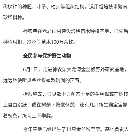
稀树种的种胚、叶子、幼芽等组织结构，运用组培技术繁育
珍稀树种。
神农架在老君山村建设珍稀苗木种植基地，已先后
种植珙桐、冷杉等苗木100万余株。
全民参与保护野生动物
6月1日，走进神农架大龙潭金丝猴野外研究基地，
远远地便听见金丝猴嬉戏玩闹的声音。
抬眼望去，只见数十只萌态十足的金丝猴或在树枝
上自由跳跃，或在树荫下慵懒休憩，还有几只新生猴宝宝抓
着枝条，练习上下攀爬。
今年基地已经出生了11只金丝猴宝宝。基地负责人