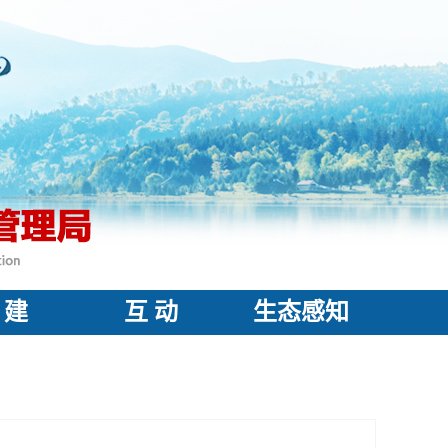
 建
互 动
生态感知