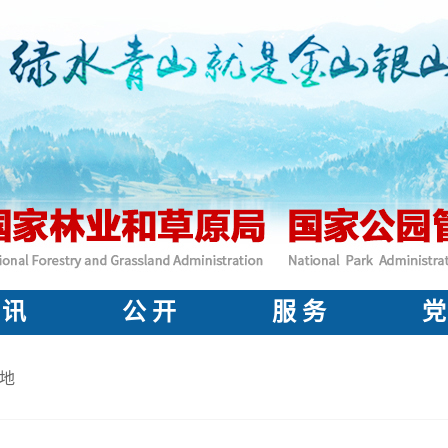
 讯
公 开
服 务
党
地