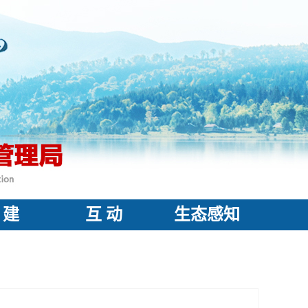
 建
互 动
生态感知