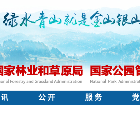
 讯
公 开
服 务
党