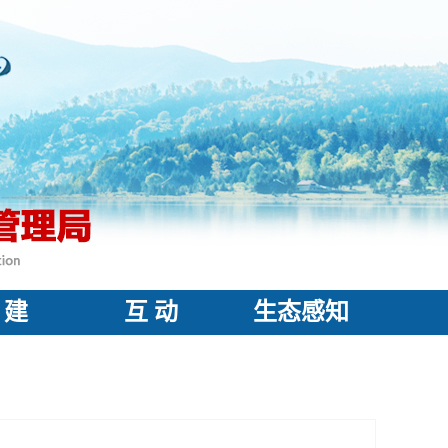
 建
互 动
生态感知