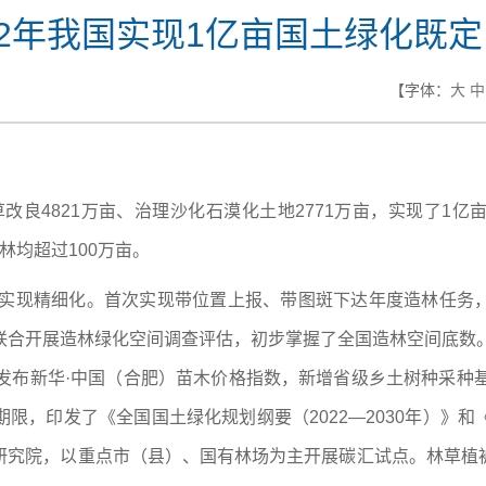
22年我国实现1亿亩国土绿化既
【字体：
大
中
种草改良4821万亩、治理沙化石漠化土地2771万亩，实现了
林均超过100万亩。
管理实现精细化。首次实现带位置上报、带图斑下达年度造林任务
联合开展造林绿化空间调查评估，初步掌握了全国造林空间底数。
发布新华·中国（合肥）苗木价格指数，新增省级乡土树种采种
限，印发了《全国国土绿化规划纲要（2022—2030年）》
院，以重点市（县）、国有林场为主开展碳汇试点。林草植被总碳