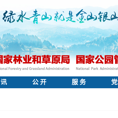
 讯
公 开
服 务
党