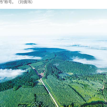
市”称号。（刘倩玮）