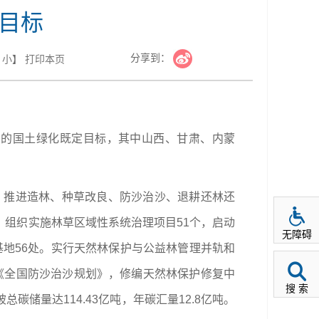
定目标
分享到：
小
】
打印本页
1亿亩的国土绿化既定目标，其中山西、甘肃、内蒙
，推进造林、种草改良、防沙治沙、退耕还林还
组织实施林草区域性系统治理项目51个，启动
无障碍
基地56处。实行天然林保护与公益林管理并轨和
和《全国防沙治沙规划》，修编天然林保护修复中
搜 索
储量达114.43亿吨，年碳汇量12.8亿吨。