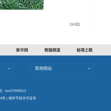
【纠错】
新华网
熊猫频道
秘境之眼
其他网站
bm37000013
04号
| 视听节目许可证号