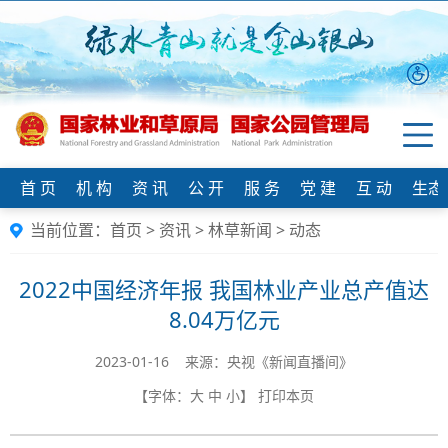
首 页
机 构
资 讯
公 开
服 务
党 建
互 动
生态
当前位置：
首页
>
资讯
>
林草新闻
>
动态
2022中国经济年报 我国林业产业总产值达
8.04万亿元
2023-01-16 来源：央视《新闻直播间》
【字体：
大
中
小
】
打印本页