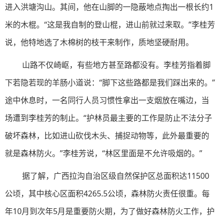
进入洪塘沟山。其间，他在山脚的一隐蔽地点掏出一根长约1
米的木棍。“这是我自制的登山棍，进山前就过来取。”李桂芳
说，他特地选了木棉树的枝干来制作，质地坚硬耐用。
山路不仅崎岖，有些地方甚至路都没有。李桂芳指着脚
下若隐若现的羊肠小道说：“脚下这些路都是我们踩出来的。”
途中休息时，一名同行人员习惯性拿出一支烟放在嘴边，当
场遭到李桂芳的制止。“护林员最主要的工作是防止不法分子
破坏森林，比如进山砍伐木头、捕捉动物等，此外最重要的
就是森林防火。”李桂芳说，“林区里面是不允许吸烟的。”
据了解，广西拉沟自治区级自然保护区总面积达11500
公顷，其中核心区面积4265.5公顷，森林防火责任很重。每
年10月到次年5月是重要防火期，为了做好森林防火工作，护