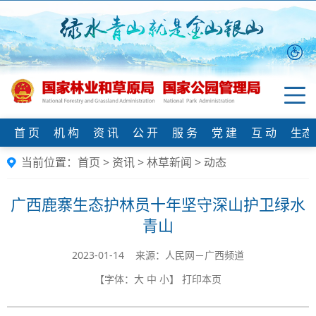
首 页
机 构
资 讯
公 开
服 务
党 建
互 动
生态
当前位置：
首页
>
资讯
>
林草新闻
>
动态
广西鹿寨生态护林员十年坚守深山护卫绿水
青山
2023-01-14 来源：​人民网－广西频道
【字体：
大
中
小
】
打印本页