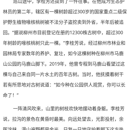
巡山途中，李桂芳还提到了一件往事。在他成为生态护
林员的第二年，辖区有一棵树龄超过300岁的国家重点二级保
护野生植物喙核桃树被不法分子盗挖卖到外省，半年后被追
回。“据说柳州市目前登记在册的12300株古树中，超过300
年树龄的喙核桃树只此一棵。”李桂芳说，经过柳州市林业和
园林局专家数年的养护、复壮，如今这棵树种在柳州市马鹿
山公园的马鹿山脚下。2019年，他曾专程到马鹿山看望过这
棵与自己来自同一片水土的百年古树。当时，他抚摸着树干
若有所思地对古树说道：“如今种在公园供人观赏，你可以长
命了！”
一阵清风吹来，山里的树枝欢快地摆动着身躯。李桂芳
说，拉沟的景色在黄昏时最美。向远处望去，光影投射，余
晖涂抹，漫山遍野都是金光。日复一日地守护着脚下这方热