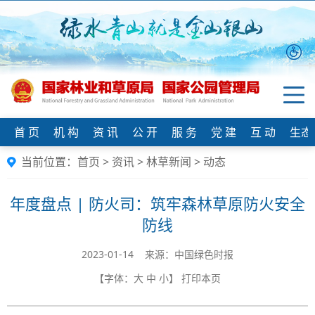
首 页
机 构
资 讯
公 开
服 务
党 建
互 动
生态
当前位置：
首页
>
资讯
>
林草新闻
>
动态
年度盘点 | 防火司：筑牢森林草原防火安全
防线
2023-01-14 来源：中国绿色时报
【字体：
大
中
小
】
打印本页