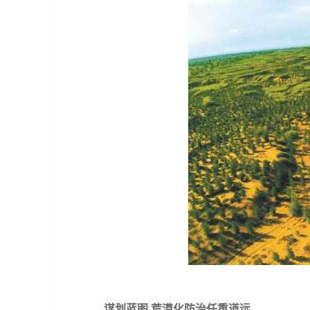
谋划蓝图 荒漠化防治任重道远