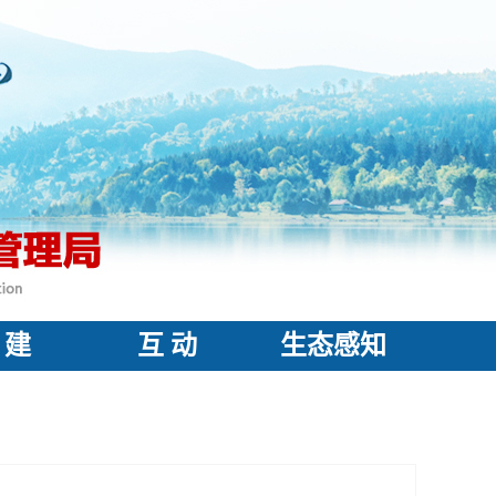
 建
互 动
生态感知