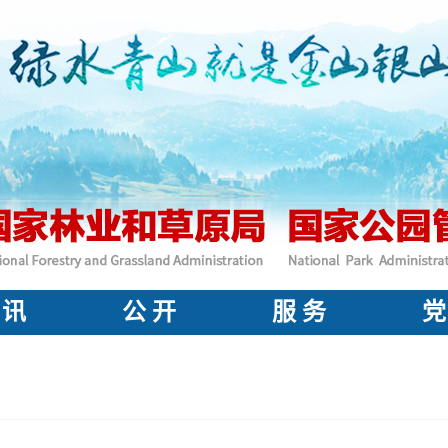
 讯
公 开
服 务
党