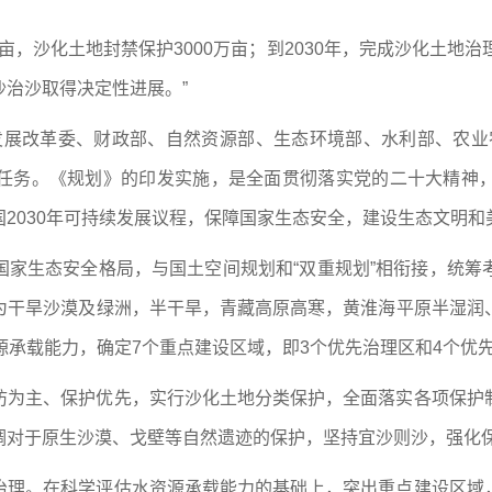
2亿亩，沙化土地封禁保护3000万亩；到2030年，完成沙化土地治
沙治沙取得决定性进展。”
家发展改革委、财政部、自然资源部、生态环境部、水利部、农业农
任务。《规划》的印发实施，是全面贯彻落实党的二十大精神
2030年可持续发展议程，保障国家生态安全，建设生态文明和
国家生态安全格局，与国土空间规划和“双重规划”相衔接，统筹
为干旱沙漠及绿洲，半干旱，青藏高原高寒，黄淮海平原半湿润
源承载能力，确定7个重点建设区域，即3个优先治理区和4个优
防为主、保护优先，实行沙化土地分类保护，全面落实各项保护
调对于原生沙漠、戈壁等自然遗迹的保护，坚持宜沙则沙，强化
治理。在科学评估水资源承载能力的基础上，突出重点建设区域