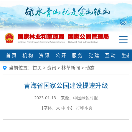
首 页
机 构
资 讯
公 开
服 务
党 建
互 动
生态
当前位置：
首页
>
资讯
>
林草新闻
>
动态
青海省国家公园建设提速升级
2023-01-13 来源：中国绿色时报
【字体：
大
中
小
】
打印本页