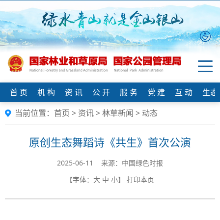
首 页
机 构
资 讯
公 开
服 务
党 建
互 动
生态
当前位置：
首页
>
资讯
>
林草新闻
>
动态
原创生态舞蹈诗《共生》首次公演
2025-06-11 来源：中国绿色时报
【字体：
大
中
小
】
打印本页