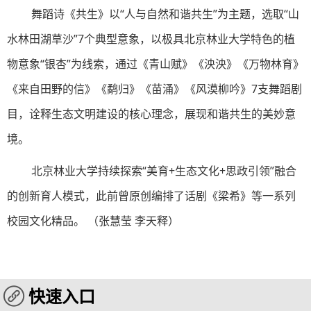
舞蹈诗《共生》以“人与自然和谐共生”为主题，选取“山
水林田湖草沙”7个典型意象，以极具北京林业大学特色的植
物意象“银杏”为线索，通过《青山赋》《泱泱》《万物林育》
《来自田野的信》《鹬归》《苗涌》《风漠柳吟》7支舞蹈剧
目，诠释生态文明建设的核心理念，展现和谐共生的美妙意
境。
北京林业大学持续探索“美育+生态文化+思政引领”融合
的创新育人模式，此前曾原创编排了话剧《梁希》等一系列
校园文化精品。 （张慧莹 李天释）
快速入口