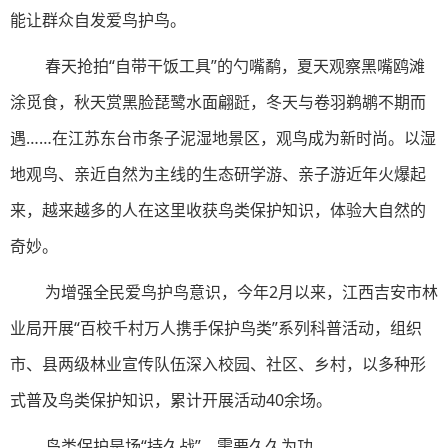
能让群众自发爱鸟护鸟。
春天抢拍“自带干饭工具”的勺嘴鹬，夏天观察黑嘴鸥滩
涂觅食，秋天赏黑脸琵鹭水面翩跹，冬天与卷羽鹈鹕不期而
遇……在江苏东台市条子泥湿地景区，观鸟成为新时尚。以湿
地观鸟、亲近自然为主线的生态研学游、亲子游近年火爆起
来，越来越多的人在这里收获鸟类保护知识，体验大自然的
奇妙。
为增强全民爱鸟护鸟意识，今年2月以来，江西吉安市林
业局开展“百校千村万人携手保护鸟类”系列科普活动，组织
市、县两级林业宣传队伍深入校园、社区、乡村，以多种形
式普及鸟类保护知识，累计开展活动40余场。
鸟类保护是场“持久战”，需要久久为功。