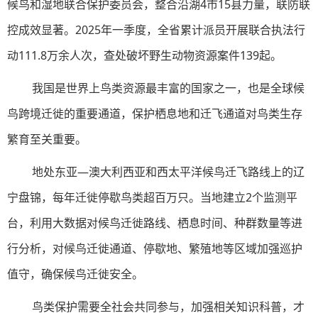
候鸟和湿地联合保护委员会，整合沿湖4市15县力量，联防联
控成效显著。2025年一季度，全省累计派员开展联合执法行
动111.8万余人次，查处破坏野生动物资源案件139起。
我国是世界上鸟类资源最丰富的国家之一，也是全球候
鸟跨境迁徙的重要通道，保护栖息地和迁飞通道对鸟类生存
繁育至关重要。
地处东亚—澳大利西亚和西太平洋候鸟迁飞路线上的辽
宁盘锦，每年迁徙停歇鸟类超百万只。当地建立2个监测平
台，利用大数据对候鸟迁徙路线、栖息时间、种群数量等进
行分析，对候鸟迁徙通道、停歇地、繁殖地等区域加强巡护
值守，确保候鸟迁徙安全。
鸟类保护需要全社会共同参与，加强相关知识科普，才