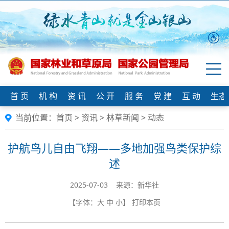
首 页
机 构
资 讯
公 开
服 务
党 建
互 动
生态
当前位置：
首页
>
资讯
>
林草新闻
>
动态
护航鸟儿自由飞翔——多地加强鸟类保护综
述
2025-07-03 来源：新华社
【字体：
大
中
小
】
打印本页