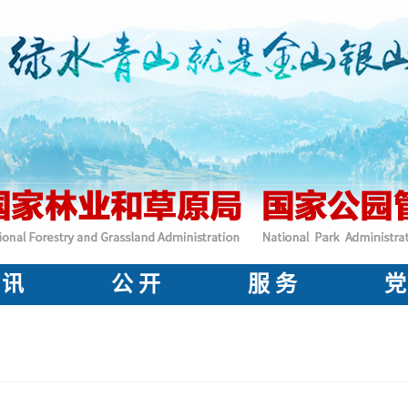
 讯
公 开
服 务
党