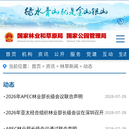
首 页
机 构
资 讯
公 开
服 务
党 建
互 动
生态
当前位置：
首页
>
资讯
>
林草新闻
>
动态
动态
2026年APEC林业部长级会议联合声明
2026-07-28
2026年亚太经合组织林业部长级会议在深圳召开
2026-07-28
APEC林业部长级会议通过联合声明
2026-07-28