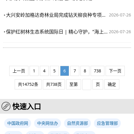
大兴安岭加格达奇林业局完成钻天柳良种专项采集工作
2026-07-26
保护红树林生态系统国际日 | 精心守护，“海上森林”蓬勃生长
2026-07-26
上一页
1
4
5
6
7
8
738
下一页
共14752条
共738页
至第
页
确定
快速入口
中国政府网
中央网信办
自然资源部
应急管理部