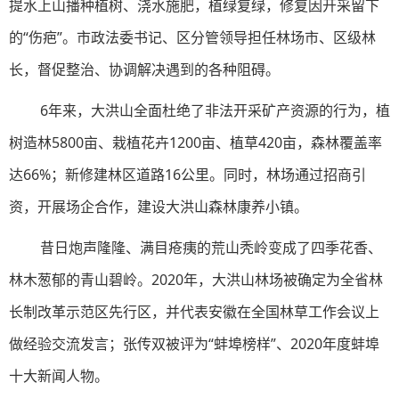
提水上山播种植树、浇水施肥，植绿复绿，修复因开采留下
的“伤疤”。市政法委书记、区分管领导担任林场市、区级林
长，督促整治、协调解决遇到的各种阻碍。
6年来，大洪山全面杜绝了非法开采矿产资源的行为，植
树造林5800亩、栽植花卉1200亩、植草420亩，森林覆盖率
达66%；新修建林区道路16公里。同时，林场通过招商引
资，开展场企合作，建设大洪山森林康养小镇。
昔日炮声隆隆、满目疮痍的荒山秃岭变成了四季花香、
林木葱郁的青山碧岭。2020年，大洪山林场被确定为全省林
长制改革示范区先行区，并代表安徽在全国林草工作会议上
做经验交流发言；张传双被评为“蚌埠榜样”、2020年度蚌埠
十大新闻人物。