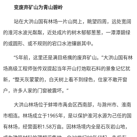
变废弃矿山为青山碧岭
站在大洪山国有林场一片山岗上，眺望四周，远处宽阔
的淮河水波光粼粼，近处成片的树木郁郁葱葱，一潭潭碧绿
的或圆形、或不规则的宕口水池镶嵌其中。
“5年前，这里还是满目疮痍的废弃矿山。”大洪山国有林
场高级工程师张传双提起当年开山打炮取石料的景象记忆犹
新，“整天灰蒙蒙的，白天树上看不到绿色，住家不敢开窗
户，许多人家的门窗被震坏。”
大洪山林场位于蚌埠市禹会区西南部，与滁州市、淮南
市相连。林场成立于1965年，是以保护淮河水源为己任的国
有林场，经营面积1.58万亩。因林场境内全是石灰岩山地，