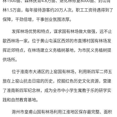
林1500亩、森林抚育4.8万亩、退化林修复8000亩、封山育
林1.5万亩，每年接待游客约20万人次。职工工资待遇得到了
保障，干劲倍增，干事创业氛围浓厚。
发挥林场优势和特点，谋求国有林场做大做强，远不止
歙西林场一家。位于黄山屯溪区西郊的市直博村国有林场发
挥近郊特点，在林场建立义务植树基地，为市民义务植树提
供场所。
位于淮南市大通区的上窑国有林场，利用新四军二师五
旅在上窑山抗击日寇的历史，挖掘红色历史文化资源，营建
了淮南新四军纪念林，成为全市中小学生寓教于乐的研学实
践和自然教育基地。
滁州市皇甫山国有林场利用江淮地区保存最完整、面积