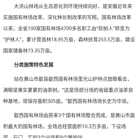
大洪山林场从生态恶化到环境持续向好，是安徽近年来
实施国有林场改革、深化林长制改革的写照。国有林场改革
以来，全省100家国有林场4700多名职工由“砍树人”转变为
“护林人”，累计营造林18.95万亩，森林抚育253.5万亩，建设
国家储备林73.35万亩。
分类施策特色发展
站在黄山市歙县歙西国有林场里光山护林点放眼看去，
满眼是果实累累的油茶树。“这是场部分场的省级重点油茶良
种基地，现保存面积305亩。”歙西国有林场场长史为华说。
歙西国有林场由原来3个国有林场整合而成，是黄山市面
积最大的国有林场，全场总经营面积10.3万多亩，下设场
部、石门、实验3个分场和9个管护站。