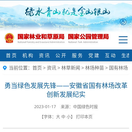
首 页
机 构
资 讯
公 开
服 务
党 建
互 动
生态
当前位置：
首页
>
资讯
>
林草新闻
>
林场种苗
>
国有林场
勇当绿色发展先锋——安徽省国有林场改革
创新发展纪实
2023-01-17 来源：中国绿色时报
【字体：
大
中
小
】
打印本页