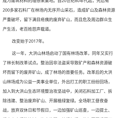
成为建筑材料的理想采集地。自20世纪80年代起，先后有
200多家石料厂在林场内无序开山采石，造成矿山及森林资源
严重破坏，留下满目疮痍的废弃矿山，而且危及周边群众生
产生活，老百姓怨声载道。
改变始于2017年。
这一年，大洪山林场启动了国有林场改革，同年又实行
了林长制改革试点。整治因非法盗采导致矿产和森林资源破
坏而留下的废弃矿山，成了林场的首要任务。改革后的大洪
山林场成为公益一类事业单位，外出打工的职工纷纷回场，
加入到大洪山生态环境整治攻坚战中，关闭石料加工厂、拆
除违建、整治废弃矿山、开展植绿复绿。全场职工昼夜奋
战，放弃双休日和节假日，一边加强矿山巡查，一边提土、