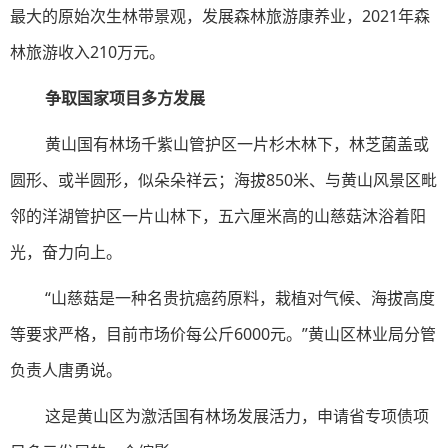
最大的原始次生林带景观，发展森林旅游康养业，2021年森
林旅游收入210万元。
争取国家项目多方发展
黄山国有林场千紫山管护区一片杉木林下，林芝菌盖或
圆形、或半圆形，似朵朵祥云；海拔850米、与黄山风景区毗
邻的洋湖管护区一片山林下，五六厘米高的山慈菇沐浴着阳
光，奋力向上。
“山慈菇是一种名贵抗癌药原料，栽植对气候、海拔高度
等要求严格，目前市场价每公斤6000元。”黄山区林业局分管
负责人唐勇说。
这是黄山区为激活国有林场发展活力，申请省专项债项