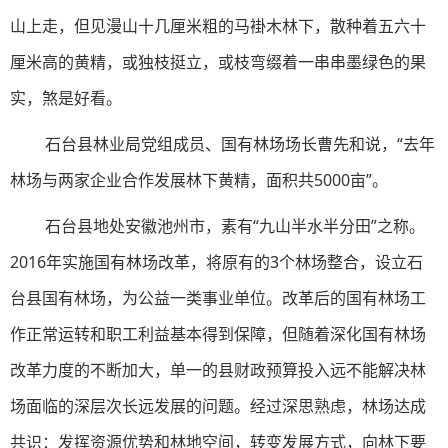
山上走，但见漫山十几厘米粗的马褂木林下，散种着五六十
厘米高的黄精，或独枝挺立，或枝弯缀着一串串墨绿色的果
实，煞是好看。
石台县林业局党组成员、国有林场场长曹先和说，“去年
林场与两家企业合作发展林下黄精，面积共5000亩”。
石台县地处安徽池州市，素有“九山半水半分田”之称。
2016年实施国有林场改革，将原有的3个林场整合，设立石
台县国有林场，为公益一类事业单位。改革后的国有林场工
作正常运转和职工利益基本得到保障，但随着深化国有林场
改革力度的不断加大，单一的县财政预算投入远不能解决林
场面临的深层次长远发展的问题。经过深思熟虑，林场达成
共识：发挥资源优势和林地空间，转变发展方式，向林下要