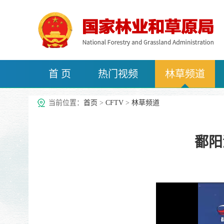
首 页
热门视频
林草频道
治沙频道
当前位置：
首页
>
CFTV
>
林草频道
鄱阳