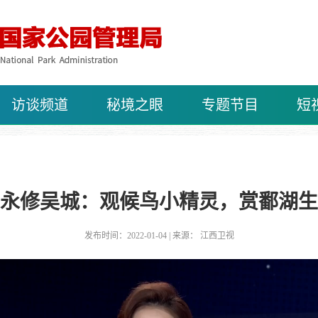
访谈频道
秘境之眼
专题节目
短
永修吴城：观候鸟小精灵，赏鄱湖生
发布时间：2022-01-04 | 来源： 江西卫视