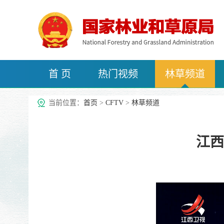
首 页
热门视频
林草频道
治沙频道
当前位置：
首页
>
CFTV
>
林草频道
江西