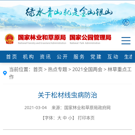
首 页
机 构
资 讯
公 开
服 务
党 建
互 动
生态
当前位置：
首页
>
热点专题
>
2021全国两会
>
林草重点工
作
关于松材线虫病防治
2021-03-04 来源：国家林业和草原局政府网
【字体：
大
中
小
】
打印本页