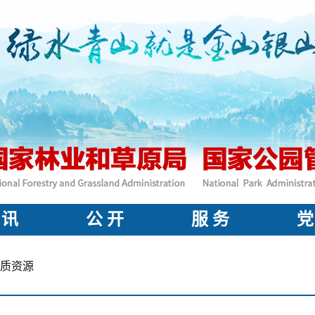
 讯
公 开
服 务
党
质资源