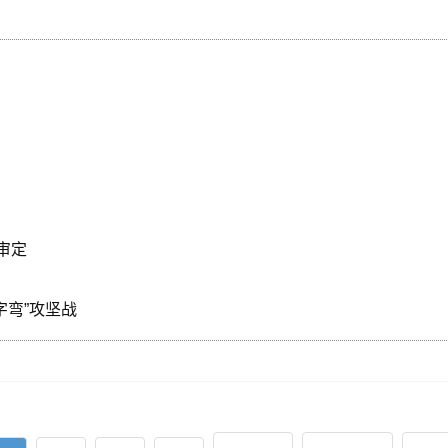
审定
字弯”攻坚战