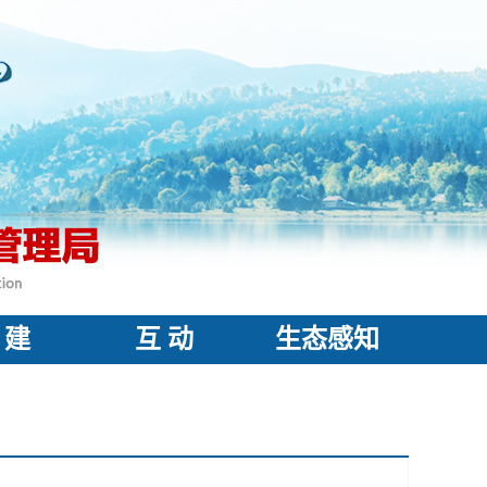
 建
互 动
生态感知