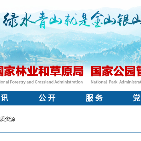
 讯
公 开
服 务
党
质资源