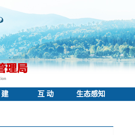
 建
互 动
生态感知