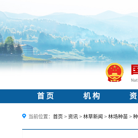
首 页
机 构
资
当前位置：
首页
>
资讯
>
林草新闻
>
林场种苗
>
种