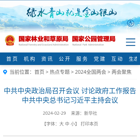
首 页
机 构
资 讯
公 开
服 务
党 建
互 动
生态
当前位置：
首页
>
热点专题
>
2024全国两会
>
两会聚焦
中共中央政治局召开会议 讨论政府工作报告
中共中央总书记习近平主持会议
2024-02-29 来源：新华社
【字体：
大
中
小
】
打印本页