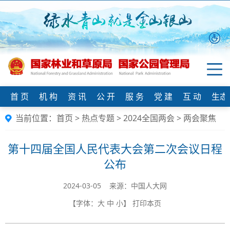
首 页
机 构
资 讯
公 开
服 务
党 建
互 动
生态
当前位置：
首页
>
热点专题
>
2024全国两会
>
两会聚焦
第十四届全国人民代表大会第二次会议日程
公布
2024-03-05 来源：中国人大网
【字体：
大
中
小
】
打印本页