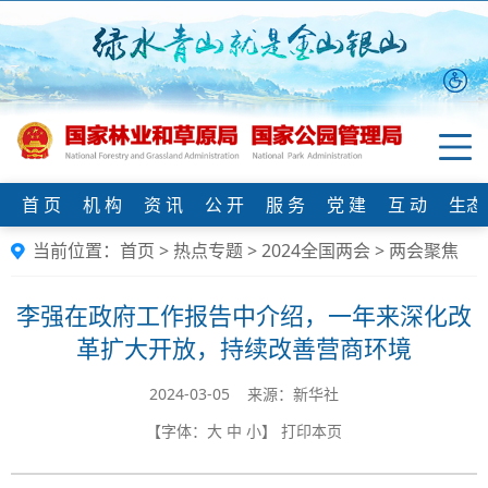
首 页
机 构
资 讯
公 开
服 务
党 建
互 动
生态
当前位置：
首页
>
热点专题
>
2024全国两会
>
两会聚焦
李强在政府工作报告中介绍，一年来深化改
革扩大开放，持续改善营商环境
2024-03-05 来源：新华社
【字体：
大
中
小
】
打印本页