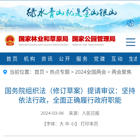
首 页
机 构
资 讯
公 开
服 务
党 建
互 动
生态
当前位置：
首页
>
热点专题
>
2024全国两会
>
两会聚焦
国务院组织法（修订草案）提请审议：坚持
依法行政，全面正确履行政府职能
2024-03-06 来源：人民日报
【字体：
大
中
小
】
打印本页